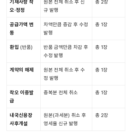
기재사항 착
원본 전체 취소 후 신
총 2장
오·정정
규 발행
공급가액 변
차액만큼 증감 후 수정 
총 1장
동
발행
환입
 (반품)
반품 금액만큼 차감 후 
총 1장
수정 발행
계약의 해제
원본 전체 취소 후 수
총 1장
정 발행
착오 이중발
중복분 전체 취소
총 1장
급
내국신용장 
원본(과세분) 취소 후 
총 2장
사후개설
영세율 신규 발행