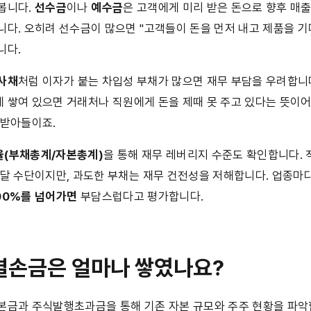
봅니다. 
선수금
이나 
예수금
은 고객에게 미리 받은 돈으로 향후 매출
니다. 오히려 선수금이 많으면 "고객들이 돈을 먼저 내고 제품을 기
니다.
사채
처럼 이자가 붙는 차입성 부채가 많으면 재무 부담을 우려합니다
 쌓여 있으면 거래처나 직원에게 돈을 제때 못 주고 있다는 뜻이어
 받아들이죠.
(부채총계/자본총계)
을 통해 재무 레버리지 수준도 확인합니다. 
조달 수단이지만, 과도한 부채는 재무 건전성을 저해합니다. 업종마
00%를 넘어가면
 부담스럽다고 평가합니다.
– 결손금은 얼마나 쌓였나요?
본금과 주식발행초과금을 통해 기존 자본 규모와 주주 현황을 파악합