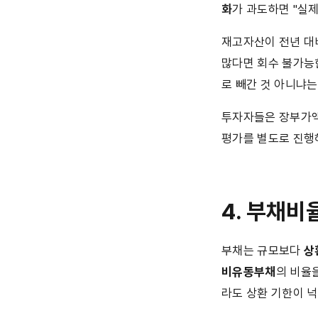
화
가 과도하면 "실
재고자산이 전년 대
많다면 회수 불가능
로 빼간 것 아니냐는
투자자들은 장부가액
평가를 별도로 진행
4. 부채비
부채는 규모보다 
상
비유동부채
의 비율
라도 상환 기한이 