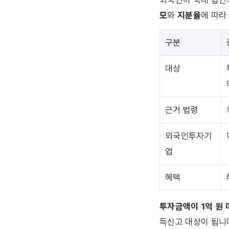
외국인이 국내 법인
모
와 
지분율
에 따라
구분
대상
근거 법령
외국인투자기
업
혜택
투자금액이 1억 원 
득신고 대상이 됩니