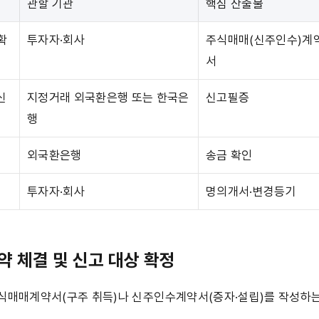
관할 기관
핵심 산출물
 확
투자자·회사
주식매매(신주인수)계
서
신
지정거래 외국환은행 또는 한국은
신고필증
행
외국환은행
송금 확인
투자자·회사
명의개서·변경등기
약 체결 및 신고 대상 확정
식매매계약서(구주 취득)나 신주인수계약서(증자·설립)를 작성하는