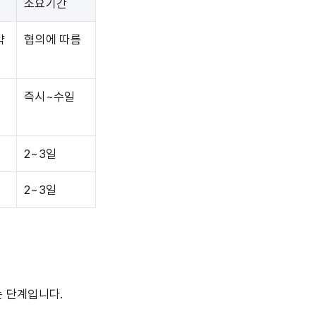
소요기간
약
협의에 따름
즉시~수일
2~3일
2~3일
 단계입니다.