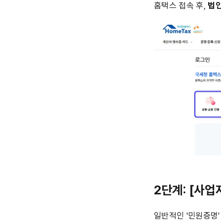
홈택스 접속 후, 
법
2단계: [사
일반적인 '민원증명'