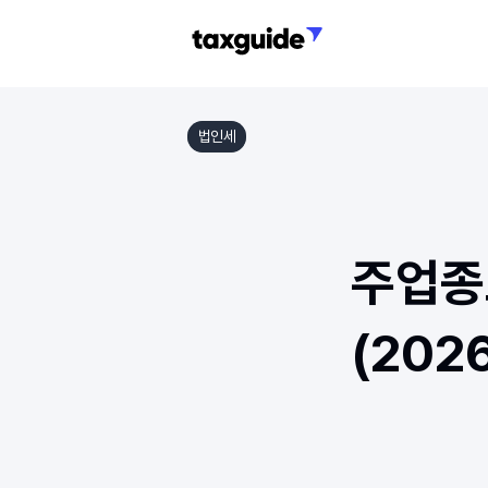
법인세
주업종
(202