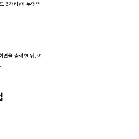
드 6자리)이 무엇인
화면을 출력
한 뒤, 여
.
법