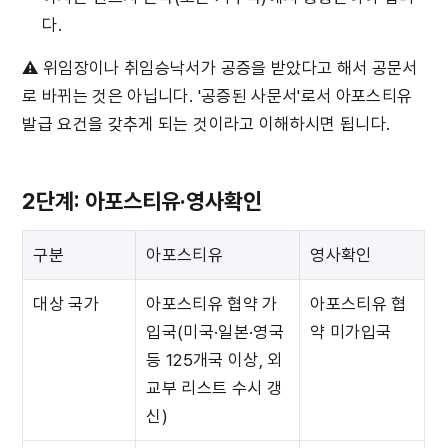
다.
⚠️ 위임장이나 취임승낙서가 공증을 받았다고 해서 공문서
로 바뀌는 것은 아닙니다. '공증된 사문서'로서 아포스티유 
발급 요건을 갖추게 되는 것이라고 이해하시면 됩니다.
2단계: 아포스티유·영사확인
구분
아포스티유
영사확인
대상 국가
아포스티유 협약 가
아포스티유 협
입국(미국·일본·영국 
약 미가입국
등 125개국 이상, 외
교부 리스트 수시 갱
신)