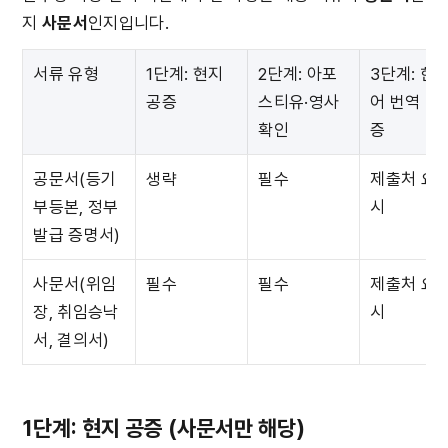
지 
사문서
인지입니다.
서류 유형
1단계: 현지 
2단계: 아포
3단계: 한
공증
스티유·영사
어 번역 및
확인
증
공문서(등기
생략
필수
제출처 요구
부등본, 정부 
시
발급 증명서)
사문서(위임
필수
필수
제출처 요구
장, 취임승낙
시
서, 결의서)
1단계: 현지 공증 (사문서만 해당)