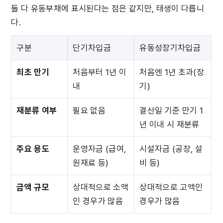
둘 다 유동부채에 표시된다는 점은 같지만, 태생이 다릅니
다.
구분
단기차입금
유동성장기차입금
최초 만기
처음부터 1년 이
처음엔 1년 초과(장
내
기)
재분류 여부
필요 없음
결산일 기준 만기 1
년 이내 시 재분류
주요 용도
운영자금 (급여, 
시설자금 (공장, 설
원재료 등)
비 등)
금액 규모
상대적으로 소액
상대적으로 고액인 
인 경우가 많음
경우가 많음